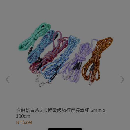
春遊踏青系 3米輕量級旅行用長牽繩 6mm x
夜
300cm
NT$399
NT