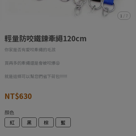
1
/
7
輕量防咬鐵鍊牽繩120cm
你家是否有愛咬牽繩的毛孩
買再多的牽繩還是會被咬爆😫
就是這條可以幫您們省下荷包!!!!!!
NT$630
顏色
紅
黑
棕
藍