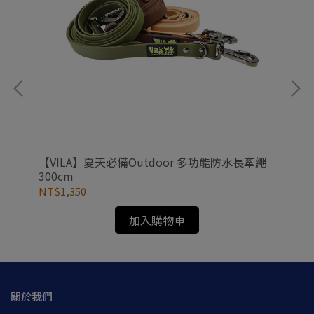
【VILA】夏天必備Outdoor 多功能防水長牽繩
春
300cm
30
NT$1,350
NT
加入購物車
關於我們