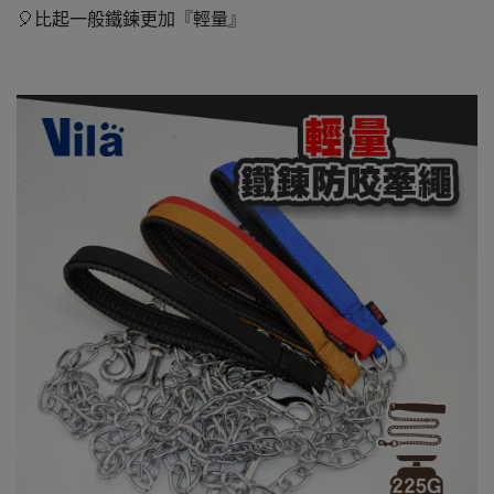
🎈比起一般鐵鍊更加『輕量』